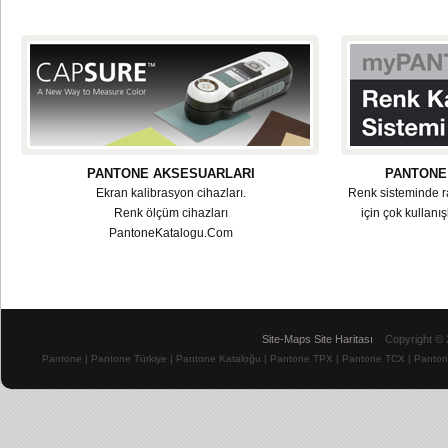
PANTONE AKSESUARLARI
PANTONE
Ekran kalibrasyon cihazları.
Renk sisteminde r
Renk ölçüm cihazları
için çok kullan
PantoneKatalogu.Com
Site-Maps Site Haritası
Copyright ©
Pantone
|
Pantone Türkiye
|
Pantone Kataloğu
|
Pantone TPX
|
Pantone TCX
|
Panton