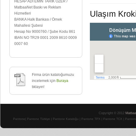
HESAP ADI EMİN TARIK ÖZER /
MatbaaNet Baskı ve Reklam
Ulaşım Kroki
Hizmetleri
BANKA Halk Bankası / Örnek
Mahallesi Şubesi
Hesap No 9000760 / Şube Kodu 861
IBAN NO TR29 0001 2009 8610 0009
0007 60
Firma ürün kataloğumuzu
incelemek için
Buraya
tıklayın!
Copyright © 2012
Matbaa
Pantone
|
Pantone Türkiye
|
Pantone Kataloğu
| Pantone TPX
|
Pantone TCX
|
Pantone