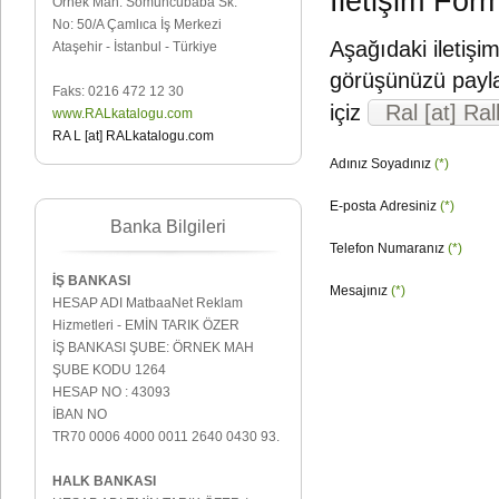
İletişim For
Örnek Mah. Somuncubaba Sk.
No: 50/A Çamlıca İş Merkezi
Aşağıdaki iletişi
Ataşehir - İstanbul - Türkiye
görüşünüzü paylaşab
Faks: 0216 472 12 30
içiz
Ral [at] Ra
www.RALkatalogu.com
RA L [at] RALkatalogu.com
Adınız Soyadınız
(*)
E-posta Adresiniz
(*)
Banka Bilgileri
Telefon Numaranız
(*)
İŞ BANKASI
Mesajınız
(*)
HESAP ADI MatbaaNet Reklam
Hizmetleri - EMİN TARIK ÖZER
İŞ BANKASI ŞUBE: ÖRNEK MAH
ŞUBE KODU 1264
HESAP NO : 43093
İBAN NO
TR70 0006 4000 0011 2640 0430 93.
HALK BANKASI