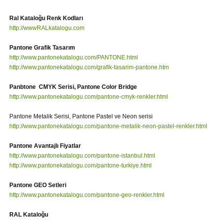
Ral Kataloğu Renk Kodları
http://wwwRALkatalogu.com
Pantone Grafik Tasarım
http://www.pantonekatalogu.com/PANTONE.html
http://www.pantonekatalogu.com/grafik-tasarim-pantone.htm
Panbtone CMYK Serisi, Pantone Color Bridge
http://www.pantonekatalogu.com/pantone-cmyk-renkler.html
Pantone Metalik Serisi, Pantone Pastel ve Neon serisi
http://www.pantonekatalogu.com/pantone-metalik-neon-pastel-renkler.html
Pantone Avantajlı Fiyatlar
http://www.pantonekatalogu.com/pantone-istanbul.html
http://www.pantonekatalogu.com/pantone-turkiye.html
Pantone GEO Setleri
http://www.pantonekatalogu.com/pantone-geo-renkler.html
RAL Kataloğu