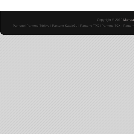
Copyright © 2012
Matbaa
Pantone
|
Pantone Türkiye
|
Pantone Kataloğu
| Pantone TPX
|
Pantone TCX
|
Pantone