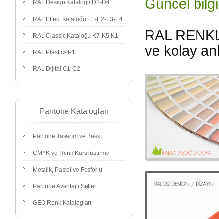
Güncel bilgil
RAL Design Kataloğu D2-D4
RAL Effect Kataloğu E1-E2-E3-E4
RAL RENKLE
RAL Classic Kataloğu K7-K5-K1
ve kolay anl
RAL Plastics
P1
RAL Dijital C1-C2
Pantone Katalogları
Pantone Tasarım ve Baskı
CMYK ve Renk Karşılaştırma
Metalik, Pastel ve Fosforlu
Pantone Avantajlı Setler
GEO Renk Katalogları