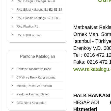
RAL Design Kataloğu D2-D4
RAL Effect Kataloğu E1-E2-E3-E4
RAL Classic Kataloğu K7-K5-K1
MatbaaNet Reklam
RAL Plastics
P1
Örnek Mah. Somu
RAL Dijital C1-C2
İstanbul - Türkiy
Erenköy V.D. 68
Tel : 0216 472 12
Pantone Katalogları
Faks: 0216 472 
www.ralkatalogu
Pantone Tasarım ve Baskı
CMYK ve Renk Karşılaştırma
Metalik, Pastel ve Fosforlu
Pantone Avantajlı Setler
HALK BANKASI
HESAP ADI
GEO Renk Katalogları
Hizmetleri