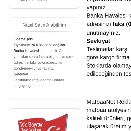
yapınız.
Banka Havalesi ka
adresinizi
faks (
Nasıl Satın Alabilirim
unutmayınız.
Ödeme şekli
Sevkiyat
Fiyatlarımıza KDV dahil değilidr.
Teslimatlar karşı
Banka Havalesi
kabul edilir. Ödeme
göre kargo firma 
yaptıktan sonra fatura bilgileri ve sevk
adresinizi faks veya e.posta ile
Stoklarda olamaya
göndermeyi unutmayınız.
edileceğinden tes
Sevkiyat
Teslimatlar karşı ödemeli olarak
kargoyla gönderilir
MatbaaNet Reklam
matbaa atölyesind
kaliteli ürünleri
ulaşarak üretim