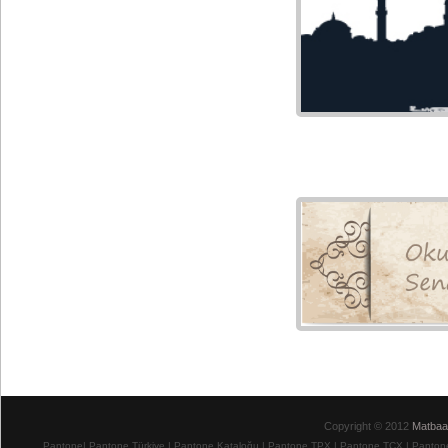
Copyright © 2012
Matbaa
Pantone
|
Pantone Türkiye
|
Pantone Kataloğu
| Pantone TPX
|
Pantone TCX
|
Pantone