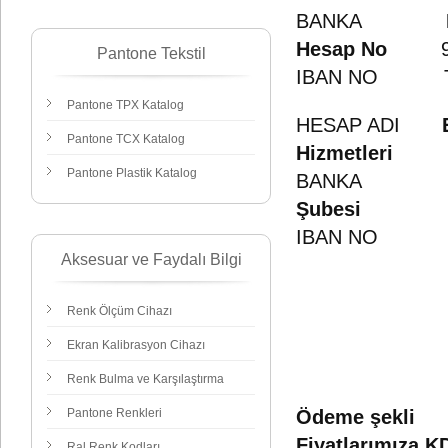
BANKA
Halk B
Hesap No
Pantone Tekstil
IBAN NO TR29
Pantone TPX Katalog
HESAP ADI
Pantone TCX Katalog
Hizmetleri
Pantone Plastik Katalog
BANKA
Kuveyt
Şubesi
IBAN NO IBAN
Aksesuar ve Faydalı Bilgi
Renk Ölçüm Cihazı
Ekran Kalibrasyon Cihazı
Renk Bulma ve Karşılaştırma
Pantone Renkleri
Ödeme şekli
Fiyatlarımıza KD
Ral Renk Kodları